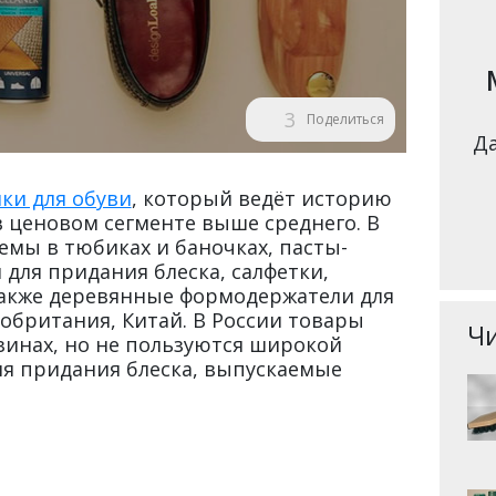
3
Поделиться
Да
ки для обуви
, который ведёт историю
 в ценовом сегменте выше среднего. В
мы в тюбиках и баночках, пасты-
 для придания блеска, салфетки,
 также деревянные формодержатели для
обритания, Китай. В России товары
Чи
зинах, но не пользуются широкой
ля придания блеска, выпускаемые