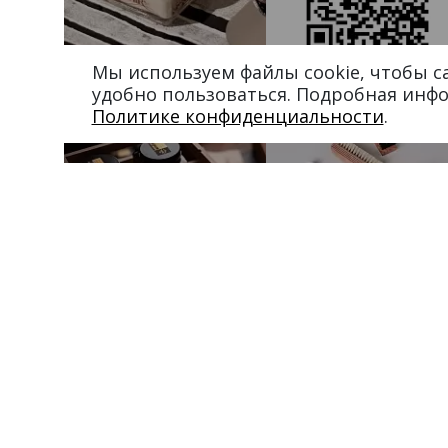
Мы используем файлы cookie, чтобы 
удобно пользоваться. Подробная инф
Политике конфиденциальности
.
Магазин в Москве
Магазин в Пет
+7 495 66-2-9876
+7 812 40-727-60
119021
,
г. Москва
,
191024
,
г. Санкт-Пе
ул. Льва Толстого, д. 23/7,
ул. Миргородская, д.