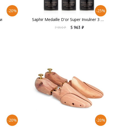
-20%
-25%
ки
Saphir Medaille D'or Super Invulner 3 штуки
5 963 ₽
7 950 ₽
-20%
-20%