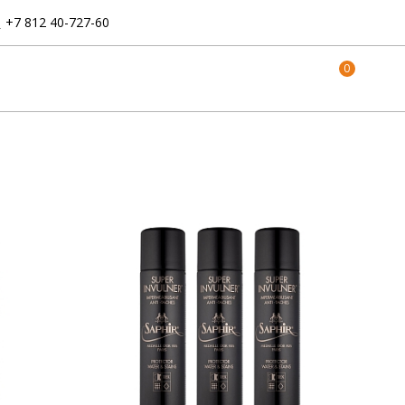
:
+7 812 40-727-60
0