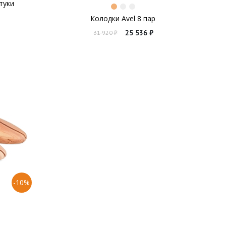
штуки
Колодки Avel 8 пар
25 536 ₽
31 920 ₽
-10%
ы