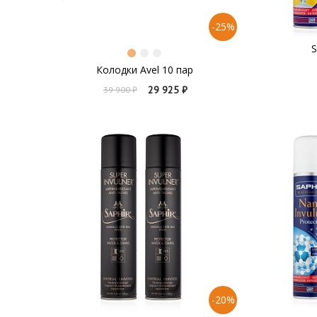
-25%
S
Колодки Avel 10 пар
29 925 ₽
39 900 ₽
-20%