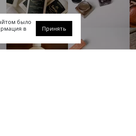
сайтом было
ормация в
Принять
Покупателям
Сотрудничес
ербурге
О компании
Станьте наши
SALE
Мастерским
тербург
,
Акции
Корпоративны
 20