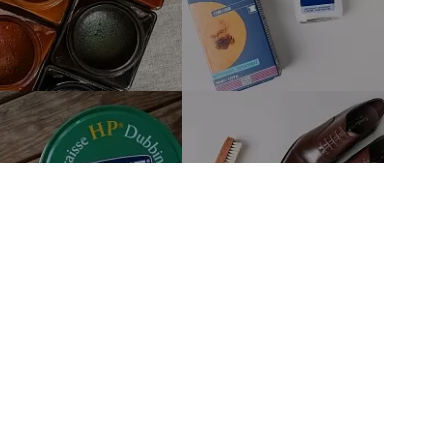
тво
Связаться с нами
м автором
mail@fineshoesing.ru
Мы в соцсетях
м клиентам