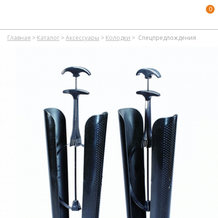
0
Главная
>
Каталог
>
Аксессуары
>
Колодки
>
Спецпредлождения