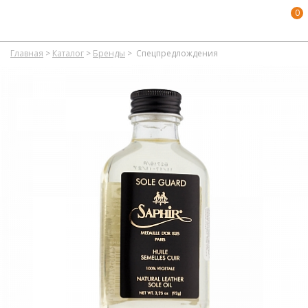
0
Главная
>
Каталог
>
Бренды
>
Спецпредлождения