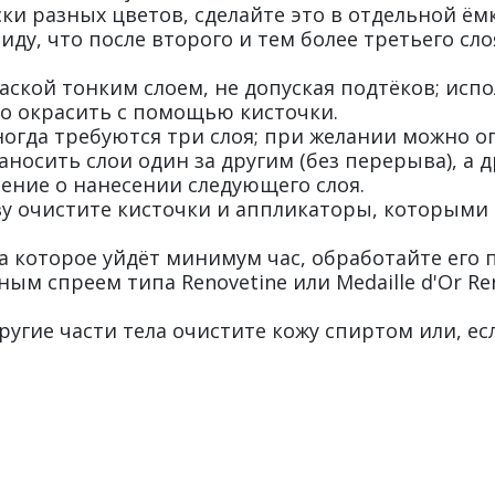
ки разных цветов, сделайте это в отдельной ём
иду, что после второго и тем более третьего сл
ской тонким слоем, не допуская подтёков; исп
о окрасить с помощью кисточки.
ногда требуются три слоя; при желании можно о
осить слои один за другим (без перерыва), а 
ение о нанесении следующего слоя.
у очистите кисточки и аппликаторы, которыми 
а которое уйдёт минимум час, обработайте его 
ым спреем типа Renovetine или Medaille d'Or Re
угие части тела очистите кожу спиртом или, есл