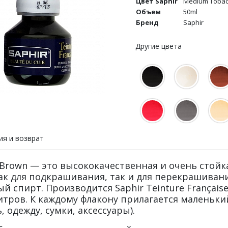
Цвет Saphir
Medium Tobac
Объем
50ml
Бренд
Saphir
Другие цвета
ия и возврат
o Brown — это высококачественная и очень стойк
ак для подкрашивания, так и для перекрашивани
спирт. Производится Saphir Teinture Française
тров. К каждому флакону прилагается маленьки
 одежду, сумки, аксессуары).