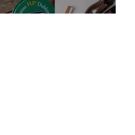
тво
Связаться с нами
м автором
mail@fineshoesing.ru
Мы в соцсетях
м клиентам
Способы оплаты