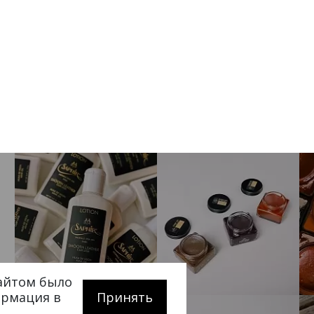
сайтом было
ормация в
Принять