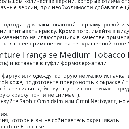
в большом количестве версий, которые отличаютс
азные версии, при необходимости добавляя ещё и
не подходит для лакированной, перламутровой и 
ии впитывать краску. Кроме того, имейте в вид
казанного на иллюстрациях в качестве примера
ы даст её применение на неокрашенной коже / cr
inture Française Medium Tobacco
ть) и вставьте в туфли формодержатели.
 фартук или одежду, которую не жалко испачкать
той коже, подготовьте поверхность к окраске / 
во более сильнодействующее, и оно снимает пре
арую краску почти не снимает).
зуйте Saphir Omnidaim или Omni'Nettoyant, но
ия.
лия, которые вы не собираетесь окрашивать.
inture Française.