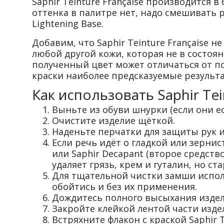
Saphir Teinture Française производится 
оттенка в палитре нет, надо смешивать р
Lightening Base.
Добавим, что Saphir Teinture Française 
любой другой кожи, которая не в состоян
полученный цвет может отличаться от по
краски наиболее предсказуемые результат
Как использовать Saphir Te
Выньте из обуви шнурки (если они ес
Очистите изделие щёткой.
Наденьте перчатки для защиты рук и
Если речь идёт о гладкой или зернис
или Saphir Decapant (второе средст
удаляет грязь, крем и гуталин, но ст
Для тщательной чистки замши исполь
обойтись и без их применения.
Дождитесь полного высыхания издел
Закройте клейкой лентой части изде
Встряхните флакон с краской Saphir Te