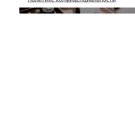
Магазин в Москве
Магазин в Пет
+7 495 66-2-9876
+7 812 40-727-60
119021
,
г. Москва
,
191024
,
г. Санкт-Пе
ул. Льва Толстого, д. 23/7,
ул. Миргородская, д.
стр. 3, п. 3, 1 эт.
вход с ул. Кременчу
Режим работы:
Режим работы:
пн-пт: 11:00–21:00
пн-пт: 11:00–21:00
сб-вс и праздники: 11:00–19:00
сб-вс и праздники: 1