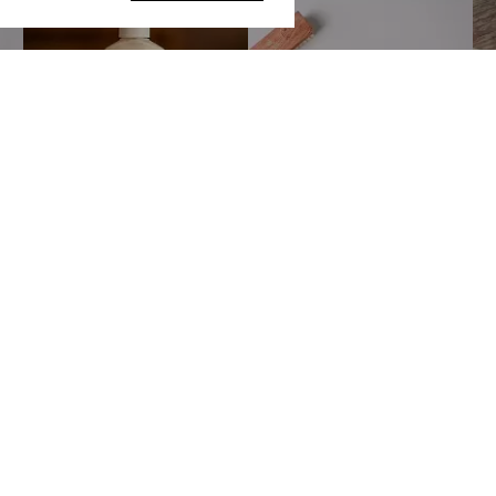
Покупателям
Сотрудничес
ербурге
О компании
Станьте наши
SALE
Мастерским
тербург
,
Акции
Корпоративны
 20
Блог
гская
Доставка и оплата
Контакты
Политика конфиденциальности
Идеи и предложения
1:00–20:00