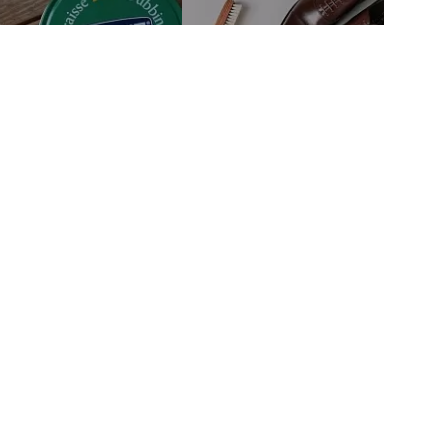
тво
Связаться с нами
м автором
mail@fineshoesing.ru
Мы в соцсетях
м клиентам
Способы оплаты