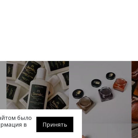
сайтом было
ормация в
Принять