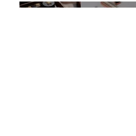
Магазин в Москве
Магазин в Пет
+7 495 66-2-9876
+7 812 40-727-60
119021
,
г. Москва
,
191024
,
г. Санкт-Пе
ул. Льва Толстого, д. 23/7,
ул. Миргородская, д.
стр. 3, п. 3, 1 эт.
вход с ул. Кременчу
Режим работы:
Режим работы:
пн-пт: 11:00–21:00
пн-пт: 11:00–21:00
сб-вс и праздники: 11:00–19:00
сб-вс и праздники: 1