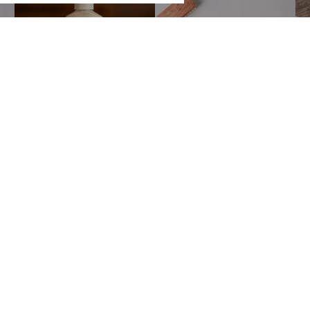
Покупателям
Сотрудничес
ербурге
О компании
Станьте наши
SALE
Мастерским
тербург
,
Акции
Корпоративны
 20
Блог
гская
Доставка и оплата
Контакты
Политика конфиденциальности
Идеи и предложения
1:00–20:00