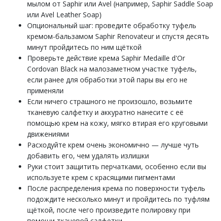
мылом от Saphir или Avel (например, Saphir Saddle Soap
или Avel Leather Soap)
Опциональный шаг: проведите обработку туфель
кремом-бальзамом Saphir Renovateur и спустя десять
минут пройдитесь по ним щёткой
Проверьте действие крема Saphir Medaille d'Or
Cordovan Black на малозаметном участке туфель,
если ранее для обработки этой пары вы его не
применяли
Если ничего страшного не произошло, возьмите
тканевую салфетку и аккуратно нанесите с её
помощью крем на кожу, мягко втирая его круговыми
движениями
Расходуйте крем очень экономично — лучше чуть
добавить его, чем удалять излишки
Руки стоит защитить перчатками, особенно если вы
используете крем с красящими пигментами
После распределения крема по поверхности туфель
подождите несколько минут и пройдитесь по туфлям
щёткой, после чего произведите полировку при
помощи тканевой салфетки