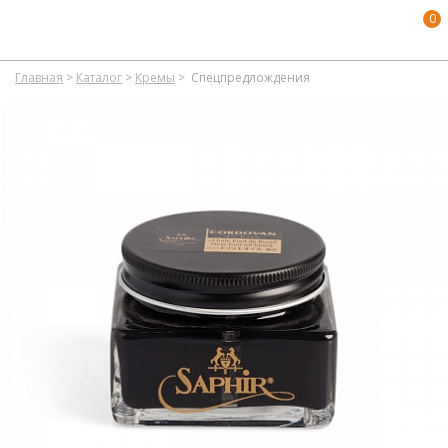
0
Главная
>
Каталог
>
Кремы
>
Спецпредлождения