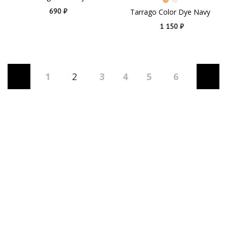
690 ₽
Tarrago Color Dye Navy
1 150 ₽
1
2
3
4
5
6