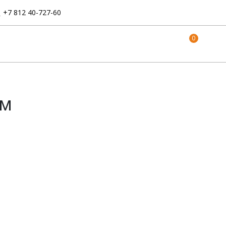
:
+7 812 40-727-60
0
ом