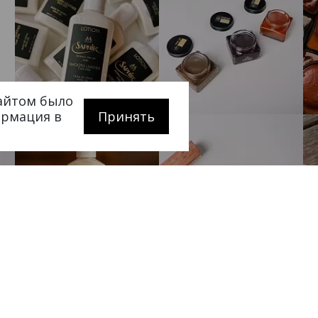
сайтом было
ормация в
Принять
Покупателям
Сотрудничес
ербурге