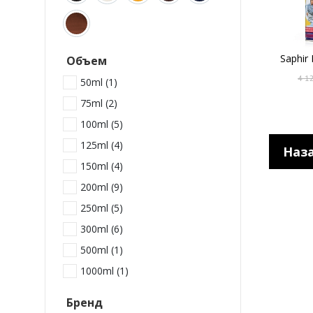
Saphir 
Объем
4 1
50ml (
1
)
75ml (
2
)
100ml (
5
)
125ml (
4
)
Наз
150ml (
4
)
200ml (
9
)
250ml (
5
)
300ml (
6
)
500ml (
1
)
1000ml (
1
)
Бренд