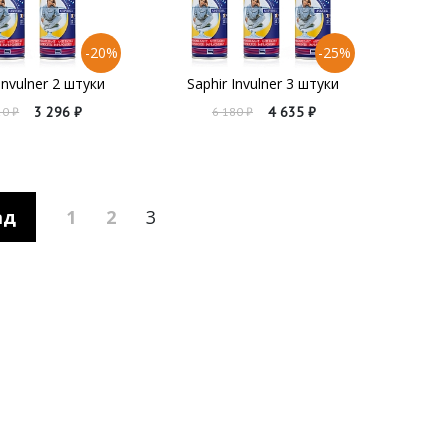
-20%
-25%
Invulner 2 штуки
Saphir Invulner 3 штуки
3 296 ₽
4 635 ₽
20 ₽
6 180 ₽
ад
1
2
3