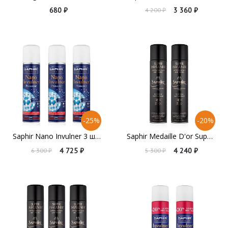
680 ₽
3 360 ₽
4 200 ₽
-25%
-20%
Saphir Nano Invulner 3 штуки
Saphir Medaille D'or Super Invulner 2 штуки
4 725 ₽
4 240 ₽
6 300 ₽
5 300 ₽