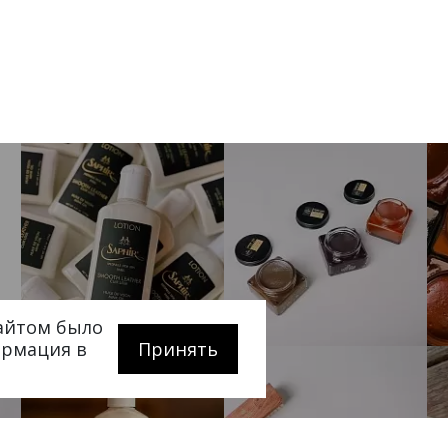
сайтом было
ормация в
Принять