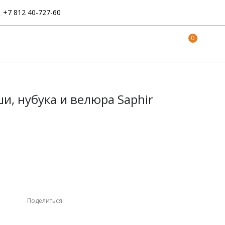
:
+7 812 40-727-60
0
и, нубука и велюра Saphir
Поделиться