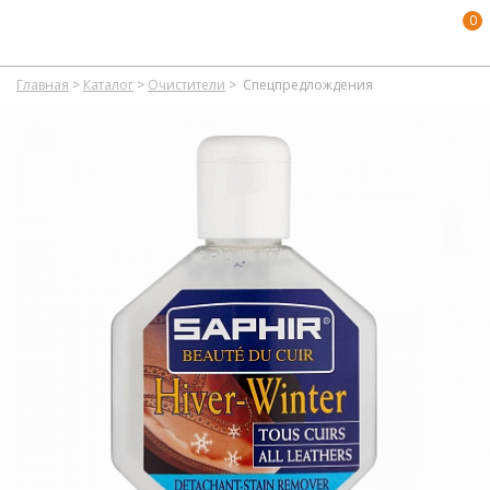
0
Главная
>
Каталог
>
Очистители
>
Спецпредлождения