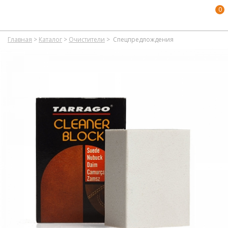
0
Главная
>
Каталог
>
Очистители
>
Спецпредлождения