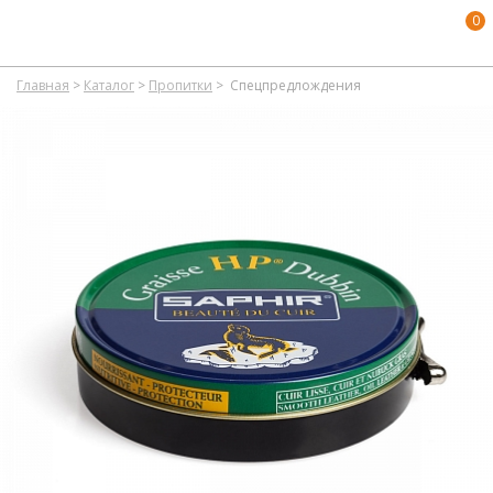
0
Главная
>
Каталог
>
Пропитки
>
Спецпредлождения