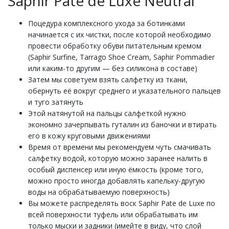
Saphir Pate de Luxe Neutral
Поцедура комплексного ухода за ботинками
начинается с их чистки, после которой необходимо
провести обработку обуви питательным кремом
(Saphir Surfine, Tarrago Shoe Cream, Saphir Pommadier
или каким-то другим — без силикона в составе)
Затем мы советуем взять салфетку из ткани,
обернуть её вокруг среднего и указательного пальцев
и туго затянуть
Этой натянутой на пальцы салфеткой нужно
экономно зачерпывать гуталин из баночки и втирать
его в кожу круговыми движениями
Время от времени мы рекомендуем чуть смачивать
салфетку водой, которую можно заранее налить в
особый диспенсер или иную ёмкость (кроме того,
можно просто иногда добавлять капельку-другую
воды на обрабатываемую поверхность)
Вы можете распределять воск Saphir Pate de Luxe по
всей поверхности туфель или обрабатывать им
только мыски и задники (имейте в виду, что слой