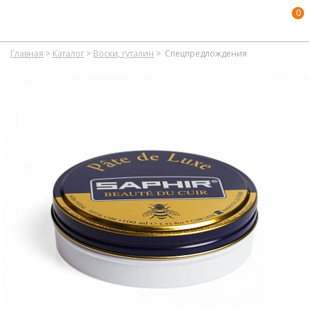
0
Главная
>
Каталог
>
Воски, гуталин
>
Спецпредлождения