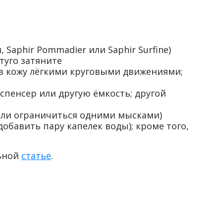
Saphir Pommadier или Saphir Surfine)
туго затяните
о в кожу лёгкими круговыми движениями;
пенсер или другую ёмкость; другой
вали ограничиться одними мысками)
бавить пару капелек воды); кроме того,
льной
статье
.