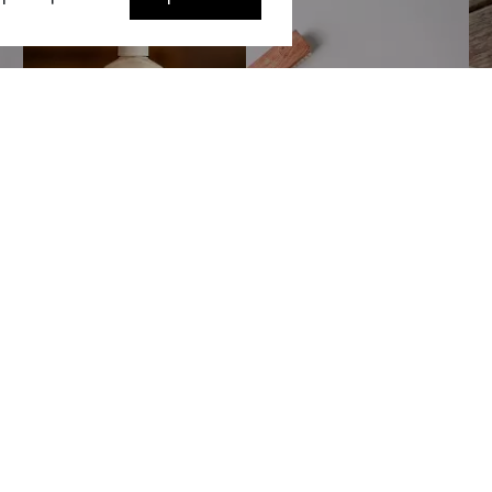
Покупателям
Сотрудничес
ербурге
О компании
Станьте наши
SALE
Мастерским
тербург
,
Акции
Корпоративны
 20
Блог
гская
Доставка и оплата
Контакты
Политика конфиденциальности
Идеи и предложения
1:00–20:00