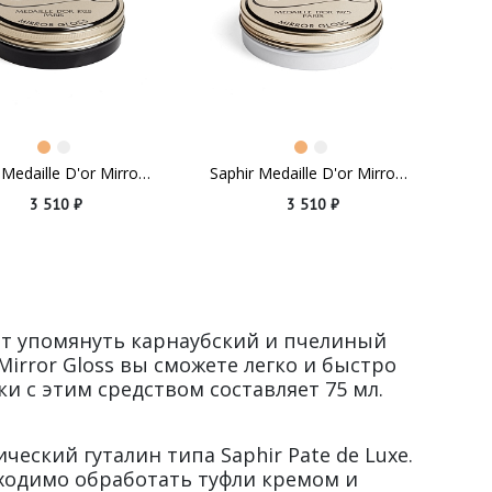
Saphir Medaille D'or Mirror Gloss Dark Brown
Saphir Medaille D'or Mirror Gloss Neutral
3 510 ₽
3 510 ₽
оит упомянуть карнаубский и пчелиный
irror Gloss вы сможете легко и быстро
и с этим средством составляет 75 мл.
ческий гуталин типа Saphir Pate de Luxe.
бходимо обработать туфли кремом и