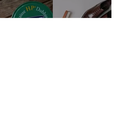
тво
Связаться с нами
м автором
mail@fineshoesing.ru
Мы в соцсетях
м клиентам
Способы оплаты