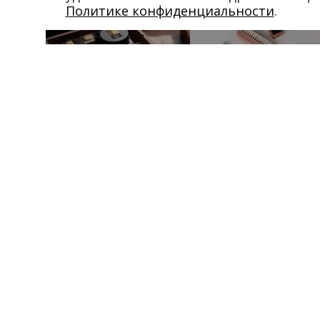
Политике конфиденциальности
.
Магазин в Москве
Магазин в Пет
+7 495 66-2-9876
+7 812 40-727-60
119021
,
г. Москва
,
191024
,
г. Санкт-Пе
ул. Льва Толстого, д. 23/7,
ул. Миргородская, д.
стр. 3, п. 3, 1 эт.
вход с ул. Кременчу
Режим работы:
Режим работы:
пн-пт: 11:00–21:00
пн-пт: 11:00–21:00
сб-вс и праздники: 11:00–19:00
сб-вс и праздники: 1