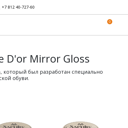
:
+7 812 40-727-60
0
e D'or Mirror Gloss
сса, который был разработан специально
ской обуви.