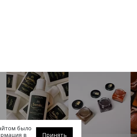
сайтом было
ормация в
Принять