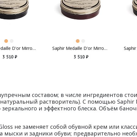
Saphir Medaille D'or Mirror Gloss Black
Saphir Medaille D'or Mirror Gloss Burgundy
3 510 ₽
3 510 ₽
 безупречным составом; в числе ингредиентов ст
(натуральный растворитель). С помощью Saphir M
зеркального и эффектного блеска. Объём баночк
 Gloss не заменяет собой обувной крем или класси
на мыски и задники обуви; предварительно нео