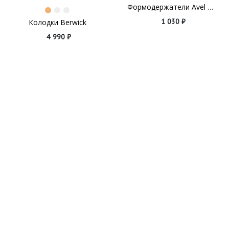
Формодержатели Avel для женской обуви
1 030 ₽
Колодки Berwick
4 990 ₽