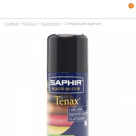
0
Главная
>
Каталог
>
Красители
>
Спецпредлождения