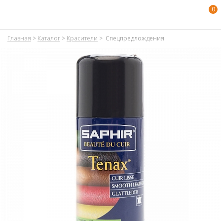
0
Главная
>
Каталог
>
Красители
>
Спецпредлождения