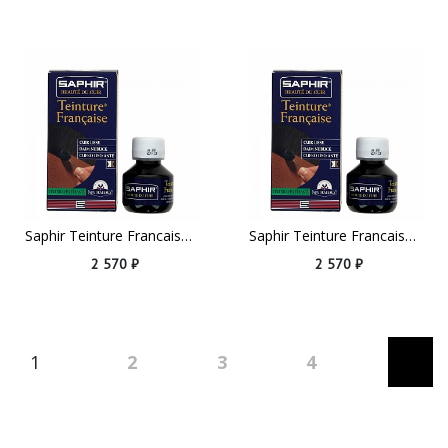
Saphir Teinture Francaise, 50ml Base Blue
Saphir Teinture Francaise, 50ml Medium Tobacco Brown
2 570 ₽
2 570 ₽
1
2
3
4