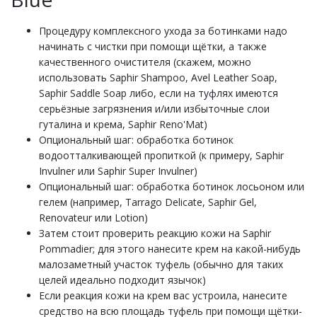
Процедуру комплексного ухода за ботинками надо
начинать с чистки при помощи щётки, а также
качественного очистителя (скажем, можно
использовать Saphir Shampoo, Avel Leather Soap,
Saphir Saddle Soap либо, если на туфлях имеются
серьёзные загрязнения и/или избыточные слои
гуталина и крема, Saphir Reno'Mat)
Опциональный шаг: обработка ботинок
водоотталкивающей пропиткой (к примеру, Saphir
Invulner или Saphir Super Invulner)
Опциональный шаг: обработка ботинок лосьоном или
гелем (например, Tarrago Delicate, Saphir Gel,
Renovateur или Lotion)
Затем стоит проверить реакцию кожи на Saphir
Pommadier; для этого нанесите крем на какой-нибудь
малозаметный участок туфель (обычно для таких
целей идеально подходит язычок)
Если реакция кожи на крем вас устроила, нанесите
средство на всю площадь туфель при помощи щётки-