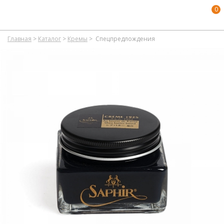
0
Главная
>
Каталог
>
Кремы
>
Спецпредлождения