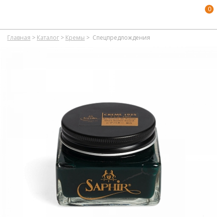
0
Главная
>
Каталог
>
Кремы
>
Спецпредлождения