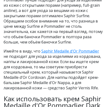
Pommadier лучше подходит для ухода за изделиями
из кожи с открытыми порами (например, full-grain
aniline), а вот для ухода за вещами из кожи с
закрытыми порами оптимален Saphir Surfine.
Обращаем особое внимание на то, что разница в
цене между Surfine и Pommadier не столь
значительна, как кажется на первый взгляд, потому
что объём баночки Pommadier в полтора раза
больше, чем объём баночки Surfine.
Имейте в виду, что
Saphir Medaille d'Or Pommadier
не подходит для ухода за изделиями из кордована,
наппы и лакированной кожи. Если вы ищете крем
для кордована, то мы советуем приобрести
специальный крем, который называется Saphir
Medaille d'Or Cordovan. Для наппы подойдет крем-
бальзам Saphir Medaille d'Or Nappa, а для
лакированной кожи — средство Saphir Vernis Rife.
Как использовать крем Saphir
Medaille d'Or Pommadier Dark