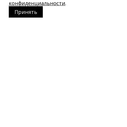
конфиденциальности
.
Принять
Магазин в Москве
+7 495 66-2-9876
119021
,
г. Москва
,
ул. Льва Толстого, д. 23/7,
стр. 3, п. 3, 1 эт.