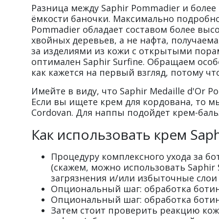
Разница между Saphir Pommadier и боле
ёмкости баночки. Максимально подробно 
Pommadier обладает составом более высо
хвойных деревьев, а не нафта, получаем
за изделиями из кожи с открытыми порами
оптимален Saphir Surfine. Обращаем особ
как кажется на первый взгляд, потому чт
Имейте в виду, что Saphir Medaille d'Or
Если вы ищете крем для кордована, то м
Cordovan. Для наппы подойдет крем-бальза
Как использовать крем Saph
Процедуру комплексного ухода за бо
(скажем, можно использовать Saphir S
загрязнения и/или избыточные слои 
Опциональный шаг: обработка ботинок
Опциональный шаг: обработка ботинок
Затем стоит проверить реакцию кожи