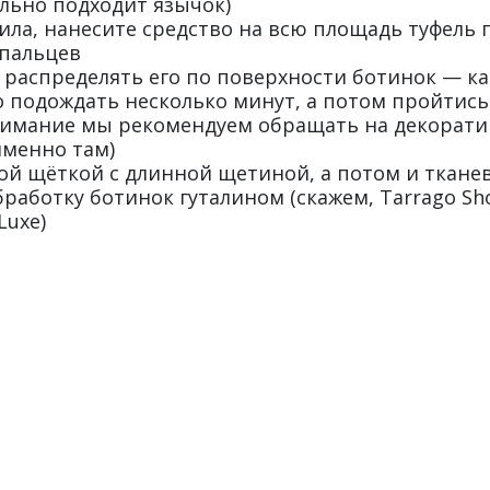
ально подходит язычок)
оила, нанесите средство на всю площадь туфель
пальцев
а распределять его по поверхности ботинок — к
о подождать несколько минут, а потом пройтись
нимание мы рекомендуем обращать на декорати
именно там)
ой щёткой с длинной щетиной, а потом и ткане
ботку ботинок гуталином (скажем, Tarrago Shoe 
Luxe)