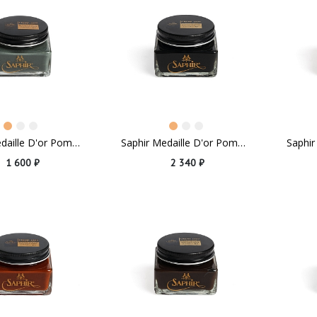
Saphir Medaille D'or Pommadier Grey
Saphir Medaille D'or Pommadier Black
1 600 ₽
2 340 ₽