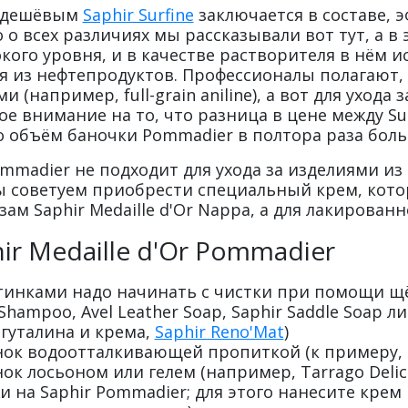
е дешёвым
Saphir Surfine
заключается в составе, 
о всех различиях мы рассказывали вот тут, а в
кого уровня, и в качестве растворителя в нём 
ая из нефтепродуктов. Профессионалы полагают,
 (например, full-grain aniline), а вот для уход
ое внимание на то, что разница в цене между Su
о объём баночки Pommadier в полтора раза боль
 Pommadier не подходит для ухода за изделиями и
ы советуем приобрести специальный крем, которы
м Saphir Medaille d'Or Nappa, а для лакированно
ir Medaille d'Or Pommadier
тинками надо начинать с чистки при помощи щё
hampoo, Avel Leather Soap, Saphir Saddle Soap л
гуталина и крема,
Saphir Reno'Mat
)
 водоотталкивающей пропиткой (к примеру, Saph
 лосьоном или гелем (например, Tarrago Delicate
 на Saphir Pommadier; для этого нанесите крем