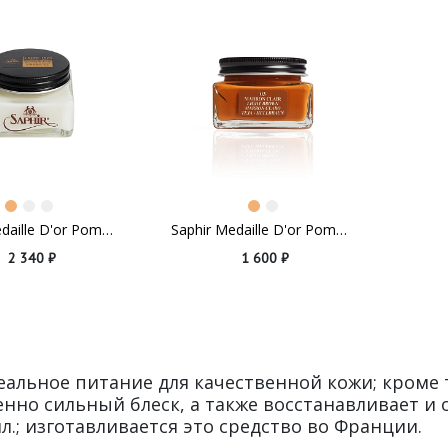
Saphir Medaille D'or Pommadier Neutral
Saphir Medaille D'or Pommadier Light Brown
2 340 ₽
1 600 ₽
еальное питание для качественной кожи; кроме 
нно сильный блеск, а также восстанавливает и 
л.; изготавливается это средство во Франции.