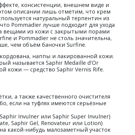
эффекте, консистенции, внешнем виде и
 этом описании лишь отметим, что крем
используется натуральный терпентин из
 что Pommadier лучше подходит для ухода
а за вещами из кожи с закрытыми порами
rfine и Pommadier не столь значительна,
ше, чем объём баночки Surfine.
з кордована, наппы и лакированной кожи.
й называется Saphir Medaille d'Or
й кожи — средство Saphir Vernis Rife.
тки, а также качественного очистителя
ибо, если на туфлях имеются серьёзные
ir Invulner или Saphir Super Invulner)
, Saphir Gel, Renovateur или Lotion)
 на какой-нибудь малозаметный участок