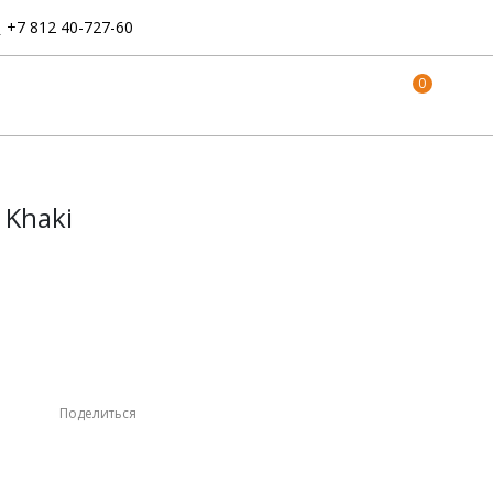
:
+7 812 40-727-60
0
 Khaki
Поделиться