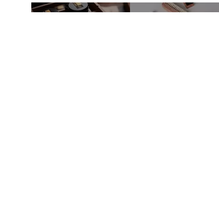
Магазин в Москве
Магазин в Пет
+7 495 66-2-9876
+7 812 40-727-60
119021
,
г. Москва
,
191024
,
г. Санкт-Пе
ул. Льва Толстого, д. 23/7,
ул. Миргородская, д.
стр. 3, п. 3, 1 эт.
вход с ул. Кременчу
Режим работы:
Режим работы:
пн-пт: 11:00–21:00
пн-пт: 11:00–21:00
сб-вс и праздники: 11:00–19:00
сб-вс и праздники: 1