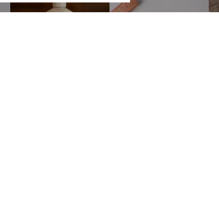
Покупателям
Сотрудничес
ербурге
О компании
Станьте наши
SALE
Мастерским
тербург
,
Акции
Корпоративны
 20
Блог
гская
Доставка и оплата
Контакты
Политика конфиденциальности
Идеи и предложения
1:00–20:00