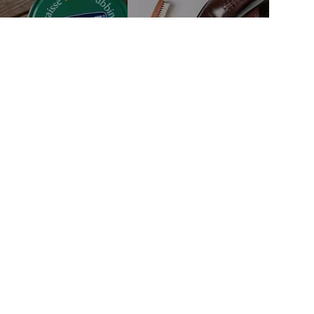
тво
Связаться с нами
м автором
mail@fineshoesing.ru
Мы в соцсетях
м клиентам
Способы оплаты