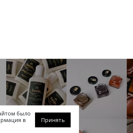
сайтом было
ормация в
Принять