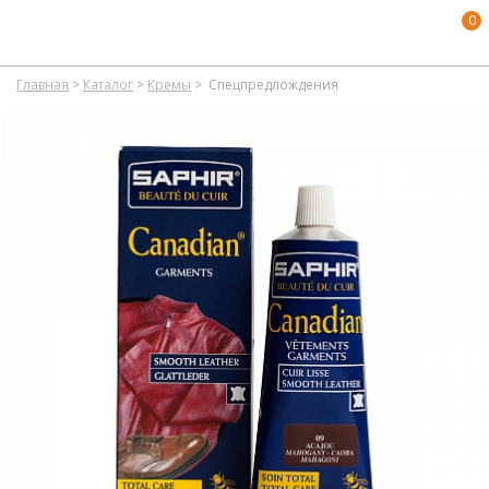
0
Главная
>
Каталог
>
Кремы
>
Спецпредлождения