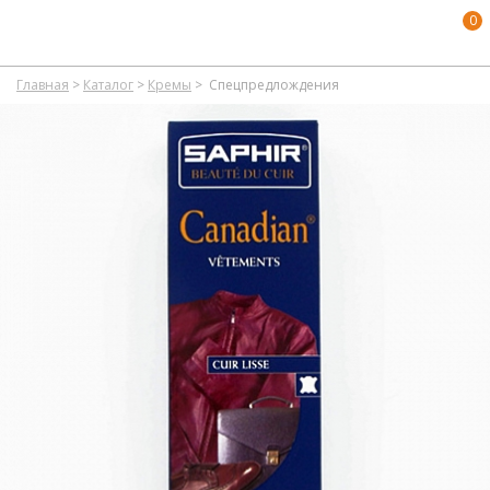
0
Главная
>
Каталог
>
Кремы
>
Спецпредлождения