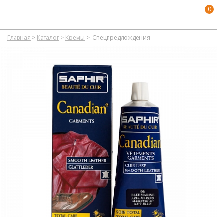
0
Главная
>
Каталог
>
Кремы
>
Спецпредлождения