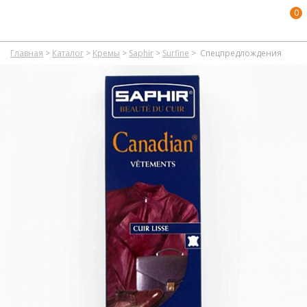
0
Главная
>
Каталог
>
Кремы
>
Saphir
>
Surfine
>
Спецпредлождения