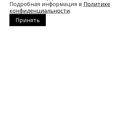
Подробная информация в
Политике
конфиденциальности
.
Принять
Магазин в Москве
+7 495 66-2-9876
119021
,
г. Москва
,
ул. Льва Толстого, д. 23/7,