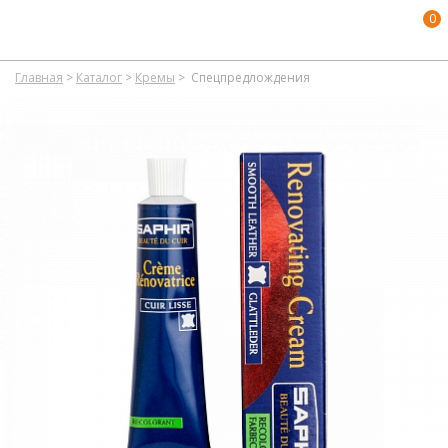
0
Главная
>
Каталог
>
Кремы
>
Спецпредлождения