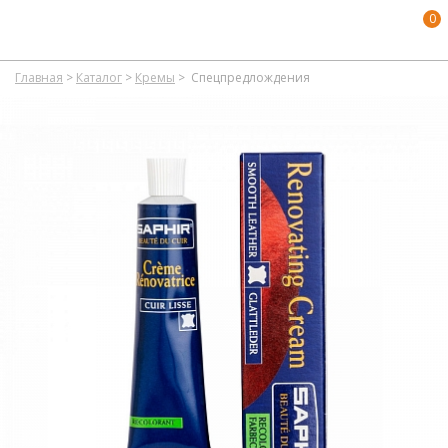
0
Главная
>
Каталог
>
Кремы
>
Спецпредлождения