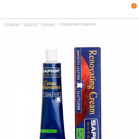
0
Главная
>
Каталог
>
Кремы
>
Спецпредлождения