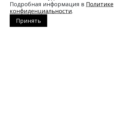
Подробная информация в
Политике
конфиденциальности
.
Принять
Магазин в Москве
+7 495 66-2-9876
119021
,
г. Москва
,
ул. Льва Толстого, д. 23/7,