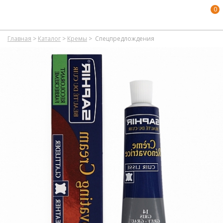
0
Главная
>
Каталог
>
Кремы
>
Спецпредлождения