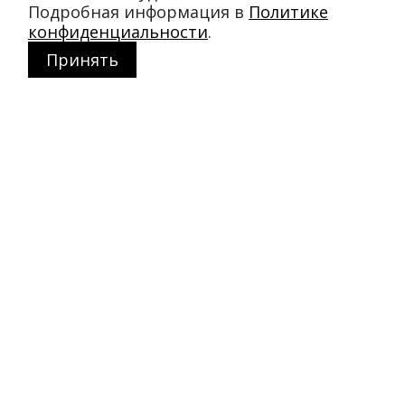
Подробная информация в
Политике
конфиденциальности
.
Принять
Магазин в Москве
+7 495 66-2-9876
119021
,
г. Москва
,
ул. Льва Толстого, д. 23/7,