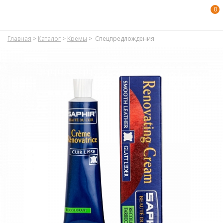
0
Главная
>
Каталог
>
Кремы
>
Спецпредлождения