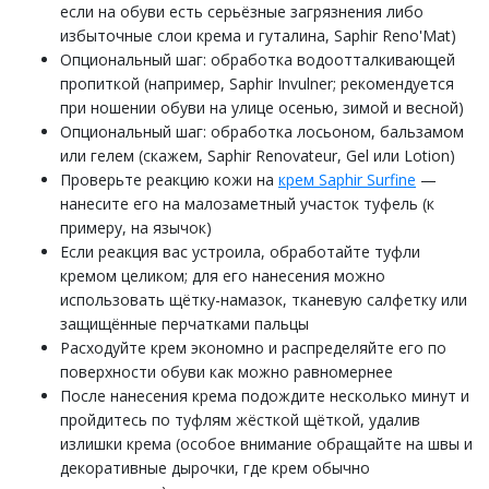
если на обуви есть серьёзные загрязнения либо
избыточные слои крема и гуталина, Saphir Reno'Mat)
Опциональный шаг: обработка водоотталкивающей
пропиткой (например, Saphir Invulner; рекомендуется
при ношении обуви на улице осенью, зимой и весной)
Опциональный шаг: обработка лосьоном, бальзамом
или гелем (скажем, Saphir Renovateur, Gel или Lotion)
Проверьте реакцию кожи на
крем Saphir Surfine
—
нанесите его на малозаметный участок туфель (к
примеру, на язычок)
Если реакция вас устроила, обработайте туфли
кремом целиком; для его нанесения можно
использовать щётку-намазок, тканевую салфетку или
защищённые перчатками пальцы
Расходуйте крем экономно и распределяйте его по
поверхности обуви как можно равномернее
После нанесения крема подождите несколько минут и
пройдитесь по туфлям жёсткой щёткой, удалив
излишки крема (особое внимание обращайте на швы и
декоративные дырочки, где крем обычно