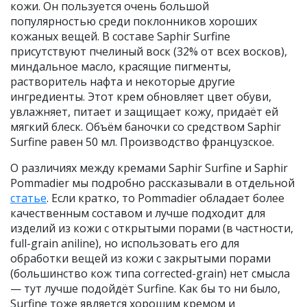
кожи. Он пользуется очень большой
популярностью среди поклонников хороших
кожаных вещей. В составе Saphir Surfine
присутствуют пчелиный воск (32% от всех восков),
миндальное масло, красящие пигменты,
растворитель нафта и некоторые другие
ингредиенты. Этот крем обновляет цвет обуви,
увлажняет, питает и защищает кожу, придаёт ей
мягкий блеск. Объём баночки со средством Saphir
Surfine равен 50 мл. Производство французское.
О различиях между кремами Saphir Surfine и Saphir
Pommadier мы подробно рассказывали в отдельной
статье
. Если кратко, то Pommadier обладает более
качественным составом и лучше подходит для
изделий из кожи с открытыми порами (в частности,
full-grain aniline), но использовать его для
обработки вещей из кожи с закрытыми порами
(большинство кож типа corrected-grain) нет смысла
— тут лучше подойдёт Surfine. Как бы то ни было,
Surfine тоже является хорошим кремом и