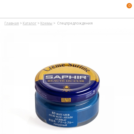
0
Главная
>
Каталог
>
Кремы
>
Спецпредлождения