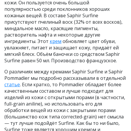
кожи. Он пользуется очень большой
популярностью среди поклонников хороших
кожаных вещей. В составе Saphir Surfine
присутствуют пчелиный воск (32% от всех восков),
миндальное масло, красящие пигменты,
растворитель нафта и некоторые другие
ингредиенты. Этот
крем
обновляет цвет обуви,
увлажняет, питает и защищает кожу, придаёт ей
мягкий блеск. Объём баночки со средством Saphir
Surfine равен 50 мл. Производство французское.
О различиях между кремами Saphir Surfine и Saphir
Pommadier мы подробно рассказывали в отдельной
статье
. Если кратко, то Pommadier обладает более
качественным составом и лучше подходит для
изделий из кожи с открытыми порами (в частности,
full-grain aniline), но использовать его для
обработки вещей из кожи с закрытыми порами
(большинство кож типа corrected-grain) нет смысла
— тут лучше подойдёт Surfine. Как бы то ни было,
Surfine тоже является хорошим кремом и