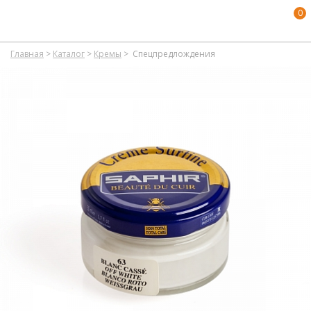
0
Главная
>
Каталог
>
Кремы
>
Спецпредлождения