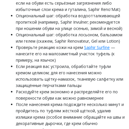
если на обуви есть серьёзные загрязнения либо
избыточные слои крема и гуталина, Saphir Reno'Mat)
Опциональный шаг: обработка водоотталкивающей
пропиткой (например, Saphir Invulner; рекомендуется
при ношении обуви на улице осенью, зимой и весной)
Опциональный шаг: обработка лосьоном, бальзамом
или гелем (скажем, Saphir Renovateur, Gel или Lotion)
Проверьте реакцию кожи на крем
Saphir Surfine
—
нанесите его на малозаметный участок туфель (к
примеру, на язычок)
Если реакция вас устроила, обработайте туфли
кремом целиком; для его нанесения можно
использовать щётку-намазок, тканевую салфетку или
защищённые перчатками пальцы
Расходуйте крем экономно и распределяйте его по
поверхности обуви как можно равномернее
После нанесения крема подождите несколько минут и
пройдитесь по туфлям жёсткой щёткой, удалив
излишки крема (особое внимание обращайте на швы и
декоративные дырочки, где крем обычно