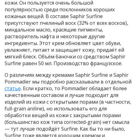
кожи. Он пользуется очень большой
популярностью среди поклонников хороших
кожаных вещей. В составе Saphir Surfine
присутствуют пчелиный воск (32% от всех восков),
миндальное масло, красящие пигменты,
растворитель нафта и некоторые другие
ингредиенты. Этот крем обновляет цвет обуви,
увлажняет, питает и защищает кожу, придаёт ей
мягкий блеск. Объём баночки со средством Saphir
Surfine равен 50 мл. Производство французское.
О различиях между кремами Saphir Surfine и Saphir
Pommadier мы подробно рассказывали в отдельной
статье
. Если кратко, то Pommadier обладает более
качественным составом и лучше подходит для
изделий из кожи с открытыми порами (в частности,
full-grain aniline), но использовать его для
обработки вещей из кожи с закрытыми порами
(большинство кож типа corrected-grain) нет смысла
— тут лучше подойдёт Surfine. Как бы то ни было,
Surfine тоже является хорошим кремом и