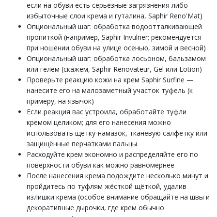
если на обуви есть серьёзные загрязнения либо
избыточные слои крема и гуталина, Saphir Reno'Mat)
Опциональный шаг: обработка водоотталкивающей
пропиткой (например, Saphir Invulner; рекомендуется
при ношении обуви на улице осенью, зимой и весной)
Опциональный шаг: обработка лосьоном, бальзамом
или гелем (скажем, Saphir Renovateur, Gel или Lotion)
Проверьте реакцию кожи на крем Saphir Surfine —
нанесите его на малозаметный участок туфель (к
примеру, на язычок)
Если реакция вас устроила, обработайте туфли
кремом целиком; для его нанесения можно
использовать щётку-намазок, тканевую салфетку или
защищённые перчатками пальцы
Расходуйте крем экономно и распределяйте его по
поверхности обуви как можно равномернее
После нанесения крема подождите несколько минут и
пройдитесь по туфлям жёсткой щёткой, удалив
излишки крема (особое внимание обращайте на швы и
декоративные дырочки, где крем обычно