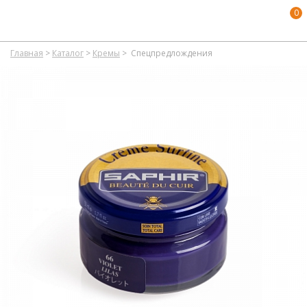
0
Главная
>
Каталог
>
Кремы
>
Спецпредлождения