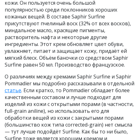
кожи. Он пользуется очень большой
популярностью среди поклонников хороших
кожаных вещей. В составе Saphir Surfine
присутствуют пчелиный воск (32% от всех восков),
миндальное масло, красящие пигменты,
растворитель нафта и некоторые другие
ингредиенты. Этот крем обновляет цвет обуви,
увлажняет, питает и защищает кожу, придаёт ей
мягкий блеск. Объём баночки со средством Saphir
Surfine равен 50 мл. Производство французское.
О различиях между кремами Saphir Surfine и Saphir
Pommadier мы подробно рассказывали в отдельной
статье
. Если кратко, то Pommadier обладает более
качественным составом и лучше подходит для
изделий из кожи с открытыми порами (в частности,
full-grain aniline), но использовать его для
обработки вещей из кожи с закрытыми порами
(большинство кож типа corrected-grain) нет смысла
— тут лучше подойдёт Surfine. Как бы то ни было,
Surfine тоже является хорошим кремом и