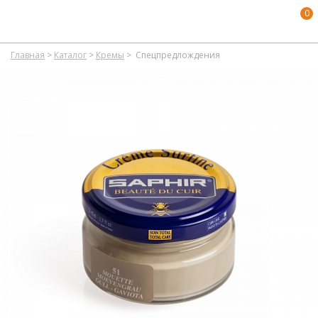
0
Главная
>
Каталог
>
Кремы
>
Спецпредлождения