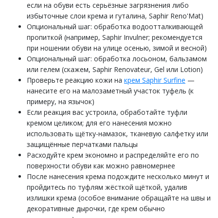
если на обуви есть серьёзные загрязнения либо
избыточные слои крема и гуталина, Saphir Reno'Mat)
Опциональный шаг: обработка водоотталкивающей
пропиткой (например, Saphir Invulner; рекомендуется
при ношении обуви на улице осенью, зимой и весной)
Опциональный шаг: обработка лосьоном, бальзамом
или гелем (скажем, Saphir Renovateur, Gel или Lotion)
Проверьте реакцию кожи на
крем Saphir Surfine
—
нанесите его на малозаметный участок туфель (к
примеру, на язычок)
Если реакция вас устроила, обработайте туфли
кремом целиком; для его нанесения можно
использовать щётку-намазок, тканевую салфетку или
защищённые перчатками пальцы
Расходуйте крем экономно и распределяйте его по
поверхности обуви как можно равномернее
После нанесения крема подождите несколько минут и
пройдитесь по туфлям жёсткой щёткой, удалив
излишки крема (особое внимание обращайте на швы и
декоративные дырочки, где крем обычно