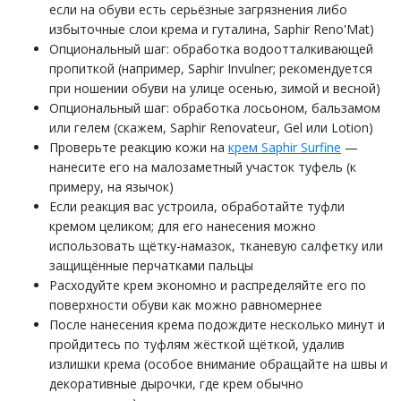
если на обуви есть серьёзные загрязнения либо
избыточные слои крема и гуталина, Saphir Reno'Mat)
Опциональный шаг: обработка водоотталкивающей
пропиткой (например, Saphir Invulner; рекомендуется
при ношении обуви на улице осенью, зимой и весной)
Опциональный шаг: обработка лосьоном, бальзамом
или гелем (скажем, Saphir Renovateur, Gel или Lotion)
Проверьте реакцию кожи на
крем Saphir Surfine
—
нанесите его на малозаметный участок туфель (к
примеру, на язычок)
Если реакция вас устроила, обработайте туфли
кремом целиком; для его нанесения можно
использовать щётку-намазок, тканевую салфетку или
защищённые перчатками пальцы
Расходуйте крем экономно и распределяйте его по
поверхности обуви как можно равномернее
После нанесения крема подождите несколько минут и
пройдитесь по туфлям жёсткой щёткой, удалив
излишки крема (особое внимание обращайте на швы и
декоративные дырочки, где крем обычно