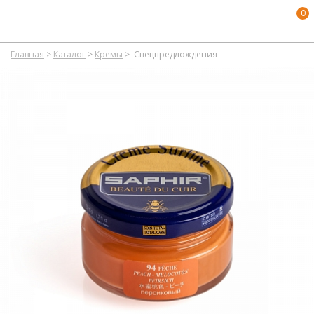
0
Главная
>
Каталог
>
Кремы
>
Спецпредлождения