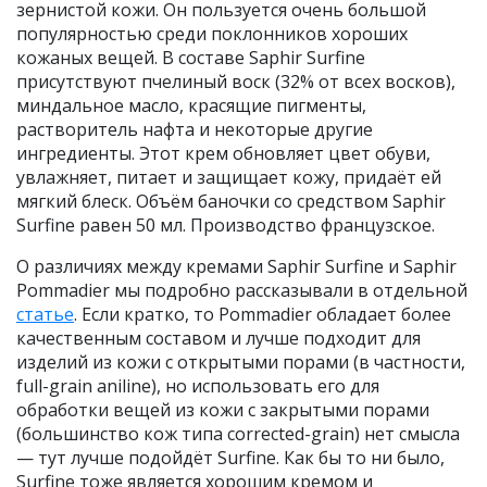
зернистой кожи. Он пользуется очень большой
популярностью среди поклонников хороших
кожаных вещей. В составе Saphir Surfine
присутствуют пчелиный воск (32% от всех восков),
миндальное масло, красящие пигменты,
растворитель нафта и некоторые другие
ингредиенты. Этот крем обновляет цвет обуви,
увлажняет, питает и защищает кожу, придаёт ей
мягкий блеск. Объём баночки со средством Saphir
Surfine равен 50 мл. Производство французское.
О различиях между кремами Saphir Surfine и Saphir
Pommadier мы подробно рассказывали в отдельной
статье
. Если кратко, то Pommadier обладает более
качественным составом и лучше подходит для
изделий из кожи с открытыми порами (в частности,
full-grain aniline), но использовать его для
обработки вещей из кожи с закрытыми порами
(большинство кож типа corrected-grain) нет смысла
— тут лучше подойдёт Surfine. Как бы то ни было,
Surfine тоже является хорошим кремом и