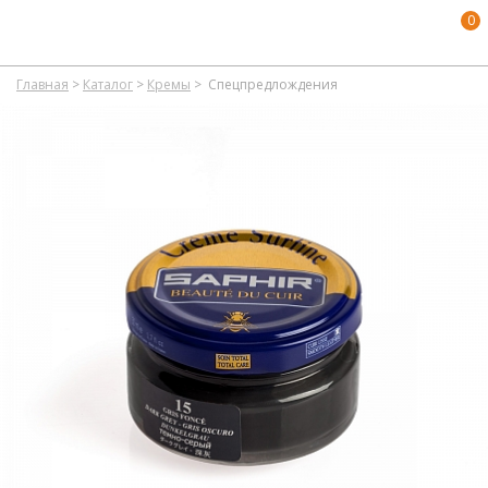
0
Главная
>
Каталог
>
Кремы
>
Спецпредлождения