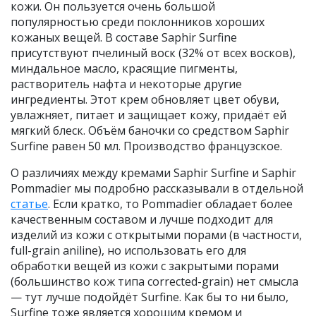
кожи. Он пользуется очень большой
популярностью среди поклонников хороших
кожаных вещей. В составе Saphir Surfine
присутствуют пчелиный воск (32% от всех восков),
миндальное масло, красящие пигменты,
растворитель нафта и некоторые другие
ингредиенты. Этот крем обновляет цвет обуви,
увлажняет, питает и защищает кожу, придаёт ей
мягкий блеск. Объём баночки со средством Saphir
Surfine равен 50 мл. Производство французское.
О различиях между кремами Saphir Surfine и Saphir
Pommadier мы подробно рассказывали в отдельной
статье
. Если кратко, то Pommadier обладает более
качественным составом и лучше подходит для
изделий из кожи с открытыми порами (в частности,
full-grain aniline), но использовать его для
обработки вещей из кожи с закрытыми порами
(большинство кож типа corrected-grain) нет смысла
— тут лучше подойдёт Surfine. Как бы то ни было,
Surfine тоже является хорошим кремом и