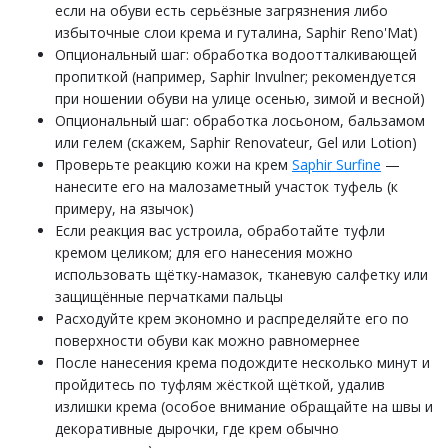
если на обуви есть серьёзные загрязнения либо
избыточные слои крема и гуталина, Saphir Reno'Mat)
Опциональный шаг: обработка водоотталкивающей
пропиткой (например, Saphir Invulner; рекомендуется
при ношении обуви на улице осенью, зимой и весной)
Опциональный шаг: обработка лосьоном, бальзамом
или гелем (скажем, Saphir Renovateur, Gel или Lotion)
Проверьте реакцию кожи на крем
Saphir Surfine
—
нанесите его на малозаметный участок туфель (к
примеру, на язычок)
Если реакция вас устроила, обработайте туфли
кремом целиком; для его нанесения можно
использовать щётку-намазок, тканевую салфетку или
защищённые перчатками пальцы
Расходуйте крем экономно и распределяйте его по
поверхности обуви как можно равномернее
После нанесения крема подождите несколько минут и
пройдитесь по туфлям жёсткой щёткой, удалив
излишки крема (особое внимание обращайте на швы и
декоративные дырочки, где крем обычно